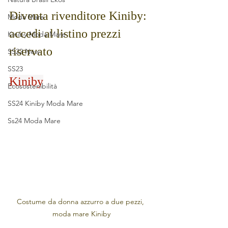
Diventa rivenditore Kiniby: 
Moda Mare
accedi al listino prezzi 
Kiniby Moda Mare
riservato
SS22 New
SS23
Kiniby
Ecosostenibilità
SS24 Kiniby Moda Mare
Ss24 Moda Mare
Costume da donna azzurro a due pezzi, 
moda mare Kiniby