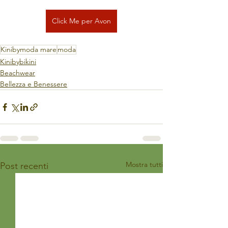
Click Me per Avon
Kinibymoda mare
moda
Kinibybikini
Beachwear
Bellezza e Benessere
Mostra tutti
Post recenti