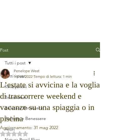
Post
Tutti i post
Penelope West
Tutti i post
14 feb 2022
Tempo di lettura: 1 min
L’estate si avvicina e la voglia
Kinibybikini
di trascorrere weekend e
Beachwear
vacanze su una spiaggia o in
Beleza e Benessere
piscina
Bellezza e Benessere
Aggiornamento:
31 mag 2022
Avon
Valutazione NaN stelle su 5.
Natura Brasil Ekos