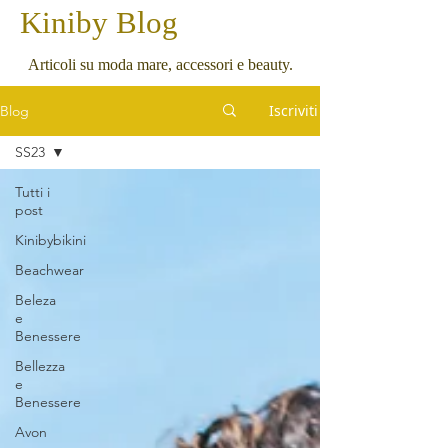
Kiniby Blog
Articoli su moda mare, accessori e beauty.
Iscriviti
Blog
SS23
Tutti i
post
Kinibybikini
Beachwear
Beleza
e
Benessere
Bellezza
e
Benessere
Avon