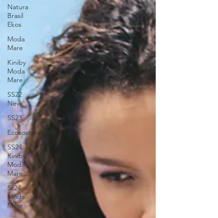
Natura
Brasil
Ekos
Moda
Mare
Kiniby
Moda
Mare
SS22
New
SS23
Ecosostenibilità
SS24
Kiniby
Moda
Mare
Ss24
Moda
Mare