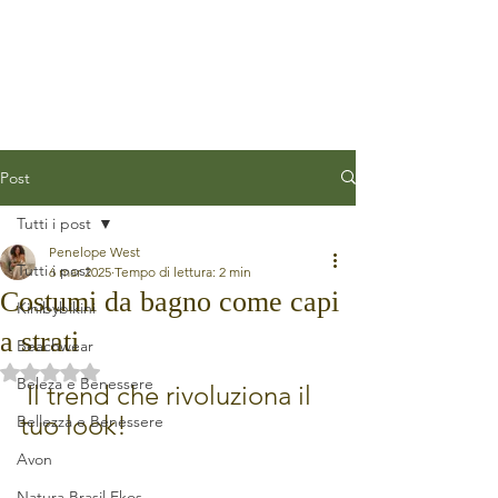
Post
Tutti i post
Penelope West
Tutti i post
6 mar 2025
Tempo di lettura: 2 min
Costumi da bagno come capi
Kinibybikini
a strati
Beachwear
Valutazione NaN stelle su 5.
Beleza e Benessere
 Il trend che rivoluziona il 
tuo look!
Bellezza e Benessere
Avon
Natura Brasil Ekos