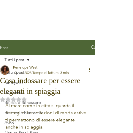
Post
Tutti i post
Penelope West
Tutti i post
17 mar 2023
Tempo di lettura: 3 min
Cosa indossare per essere
Kinibybikini
eleganti in spiaggia
Beachwear
Valutazione NaN stelle su 5.
Beleza e Benessere
Al mare come in città si guarda il 
Bellezza e Benessere
dettaglio. Le collezioni di moda estive 
ti permettono di essere elegante 
Avon
anche in spiaggia.
Natura Brasil Ekos