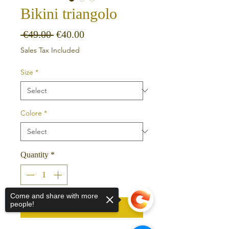
Bikini triangolo
Regular Price
Sale Price
 €49.00 
€40.00
Sales Tax Included
Size
*
Colore
*
Quantity
*
Come and share with more
people!
Add to Cart