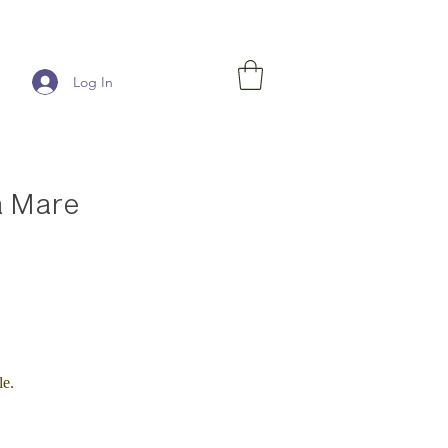
Log In
a Mare
le.