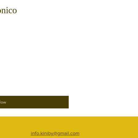
onico
Now
info.kiniby@gmail.com