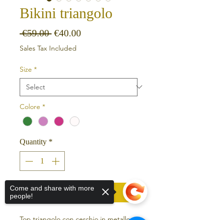
Bikini triangolo
Regular Price
Sale Price
 €59.00 
€40.00
Sales Tax Included
Size
*
Colore
*
Quantity
*
Come and share with more
Add to Cart
people!
Top triangolo con cerchio in metallo