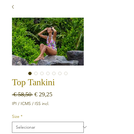
Top Tankini
Preço normal
Preço promocional
 € 58,50 
€ 29,25
IPI / ICMS / ISS incl.
Size
*