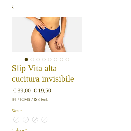
Slip Vita alta
cucitura invisibile
Preço normal
Preço promocional
 € 39,00 
€ 19,50
IPI / ICMS / ISS incl.
Size
*
Colore
*