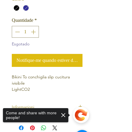
Quantidade
*
Esgotado
Notifique-me quando estiver disponível
Bikini To conchiglia slip cucitura
ivisibile
LightCO2
90% Poliamide
10% Elastan
Informazioni
Come and share with more
New collection 2023
people!
CO2 Control®
Consapevole dell'importanza che i