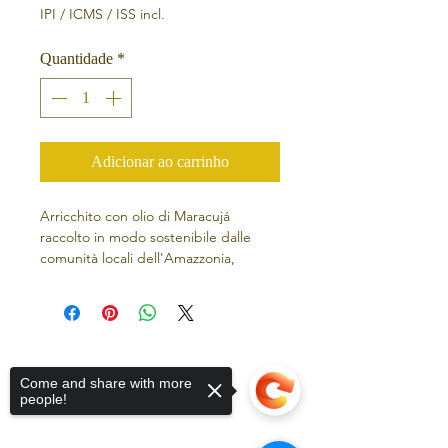
IPI / ICMS / ISS incl.
Quantidade
*
Adicionar ao carrinho
Arricchito con olio di Maracujá
raccolto in modo sostenibile dalle
comunità locali dell'Amazzonia,
questo latte per il corpo 100% vegan
fornisce un'idratazione a lunga durata
e vanta un effetto lenitivo sulla pelle.
Come and share with more
people!