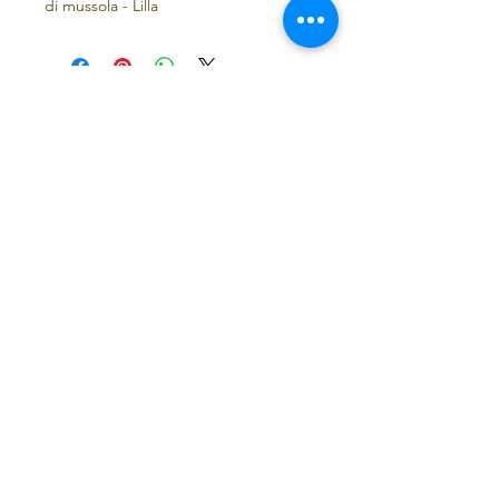
di mussola - Lilla
Sorry, the checkout page does not
support sharing
Copied to clipboard
Kiniby Beach Brasil
Riua Rafael Jiambeiro 16 Itapua Salvador Bahia
Brasile