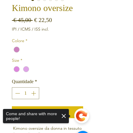
Kimono oversize
Preço normal
Preço promocional
 € 45,00 
€ 22,50
IPI / ICMS / ISS incl.
Colore
*
Size
*
Quantidade
*
Adicionar ao carrinho
Come and share with more
people!
Kimono oversize da donna in tessuto