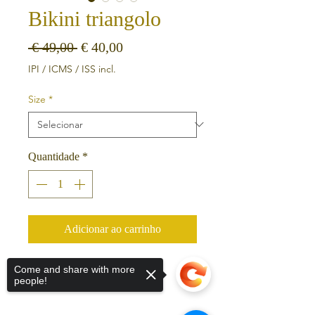
Bikini triangolo
Preço normal
Preço promocional
 € 49,00 
€ 40,00
IPI / ICMS / ISS incl.
Size
*
Quantidade
*
Adicionar ao carrinho
Top Triangolo coppe imbottite
Come and share with more
people!
Slip brasiliana medio