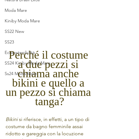
Moda Mare
Kiniby Moda Mare
SS22 New
SS23
Perché il costume 
Ecosostenibilità
a due pezzi si 
SS24 Kiniby Moda Mare
chiama anche 
Ss24 Moda Mare
bikini e quello a 
un pezzo si chiama 
tanga?
Bikini
 si riferisce, in effetti, a un tipo di 
costume da bagno femminile assai 
ridotto e gareggia con la locuzione 