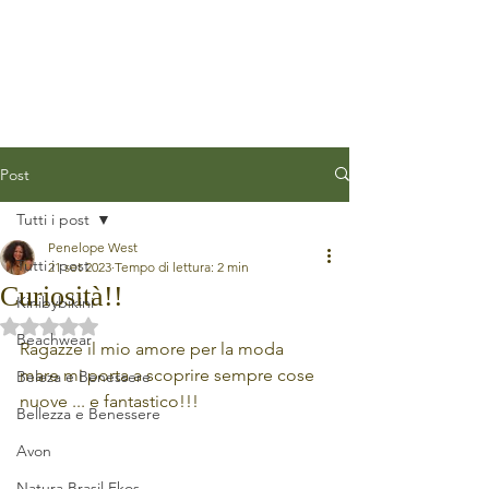
Post
Tutti i post
Penelope West
Tutti i post
21 set 2023
Tempo di lettura: 2 min
Curiosità!!
Kinibybikini
Valutazione NaN stelle su 5.
Beachwear
Ragazze il mio amore per la moda 
mare mi porta a scoprire sempre cose 
Beleza e Benessere
nuove ... e fantastico!!!
Bellezza e Benessere
Avon
Natura Brasil Ekos