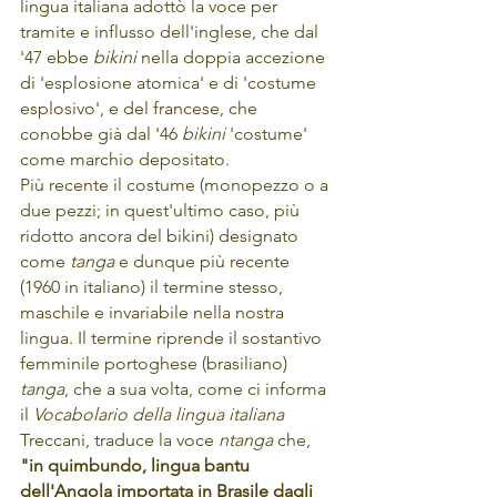
lingua italiana adottò la voce per 
tramite e influsso dell'inglese, che dal 
'47 ebbe 
bikini
 nella doppia accezione 
di 'esplosione atomica' e di 'costume 
esplosivo', e del francese, che 
conobbe già dal '46 
bikini 
'costume' 
come marchio depositato.
Più recente il costume (monopezzo o a 
due pezzi; in quest'ultimo caso, più 
ridotto ancora del bikini) designato 
come 
tanga
 e dunque più recente 
(1960 in italiano) il termine stesso, 
maschile e invariabile nella nostra 
lingua. Il termine riprende il sostantivo 
femminile portoghese (brasiliano) 
tanga
, che a sua volta, come ci informa 
il 
Vocabolario della lingua italiana 
Treccani, traduce la voce 
ntanga
 che, 
"in quimbundo, lingua bantu 
dell'Angola importata in Brasile dagli 