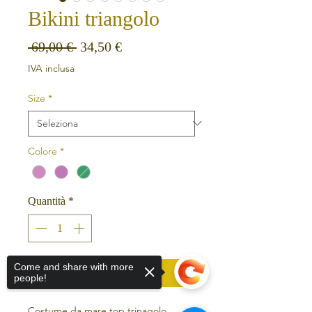
Bikini triangolo
Prezzo regolare
Prezzo scontato
 69,00 € 
34,50 €
IVA inclusa
Size
*
Colore
*
Quantità
*
Come and share with more
Aggiungi al carrello
people!
Costume da mare top trinagolo