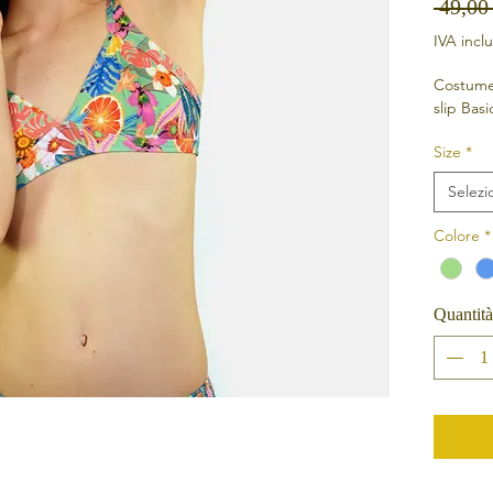
 49,00
IVA incl
Costume 
slip Basi
Size
*
Selezi
Colore
*
Quantità