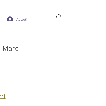
Accedi
a Mare
ni