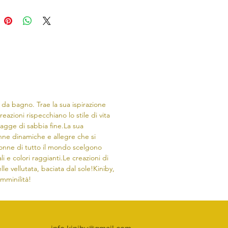
 da bagno. Trae la sua ispirazione
reazioni rispecchiano lo stile di vita
iagge di sabbia fine.​La sua
onne dinamiche e allegre che si
nne di tutto il mondo scelgono
li e colori raggianti.Le creazioni di
lle vellutata, baciata dal sole!Kiniby,
emminilità!