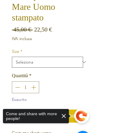
Mare Uomo
stampato
Prezzo regolare
Prezzo scontato
 45,00 € 
22,50 €
IVA inclusa
Size
*
Quantità
*
Esaurito
Come and share with more
Avvisami quando è disponibile
people!
Costume short uomo