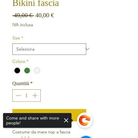
Bikini fascia
Prezzo regolare
Prezzo scontato
 49,00 € 
40,00 €
IVA inclusa
Size
*
Colore
*
Quantità
*
Aggiungi al carrello
Come and share with more
people!
Costume da mare top a fascia