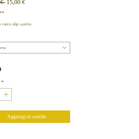
Prezzo regolare
Prezzo scontato
 € 
15,00 €
usa
 nero slip uomo
ona
*
Aggiungi al carrello