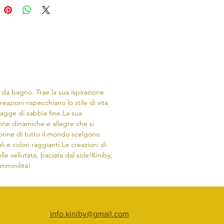
 da bagno. Trae la sua ispirazione
reazioni rispecchiano lo stile di vita
iagge di sabbia fine.​La sua
onne dinamiche e allegre che si
nne di tutto il mondo scelgono
li e colori raggianti.Le creazioni di
lle vellutata, baciata dal sole!Kiniby,
emminilità!
info.kiniby@gmail.com