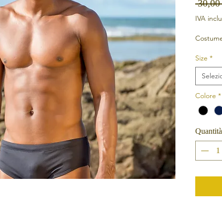
 30,00
IVA incl
Costume
Size
*
Selezi
Colore
*
Quantità