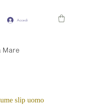
Accedi
a Mare
tume slip uomo