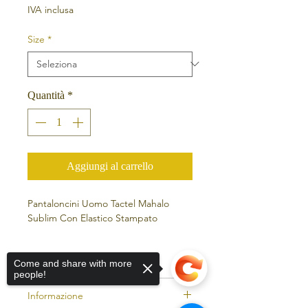
IVA inclusa
Size
*
Quantità
*
Aggiungi al carrello
Pantaloncini Uomo Tactel Mahalo
Sublim Con Elastico Stampato
Descrizione del prodotto
Come and share with more
people!
Composizione
Informazione
100% poliammide