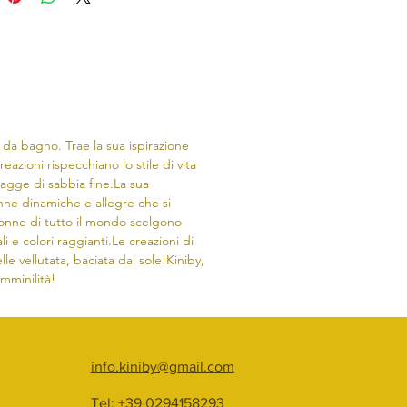
 da bagno. Trae la sua ispirazione
reazioni rispecchiano lo stile di vita
iagge di sabbia fine.​La sua
onne dinamiche e allegre che si
nne di tutto il mondo scelgono
li e colori raggianti.Le creazioni di
lle vellutata, baciata dal sole!Kiniby,
emminilità!
info.kiniby@gmail.com
Tel: +39 0294158293