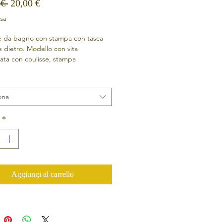
Prezzo regolare
Prezzo scontato
 € 
20,00 €
usa
 da bagno con stampa con tasca
 e dietro. Modello con vita
zzata con coulisse, stampa
gn corto.
ona
*
Aggiungi al carrello