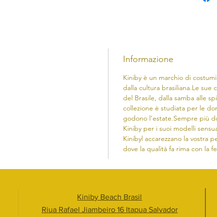
Informazione
Kiniby è un marchio di costumi
dalla cultura brasiliana.​Le sue c
del Brasile, dalla samba alle sp
collezione è studiata per le d
godono l’estate.Sempre più do
Kiniby per i suoi modelli sensua
Kinibyl accarezzano la vostra pe
dove la qualità fa rima con la f
Kiniby Beach Brasil
Riua Rafael Jiambeiro 16 Itapua Salvador