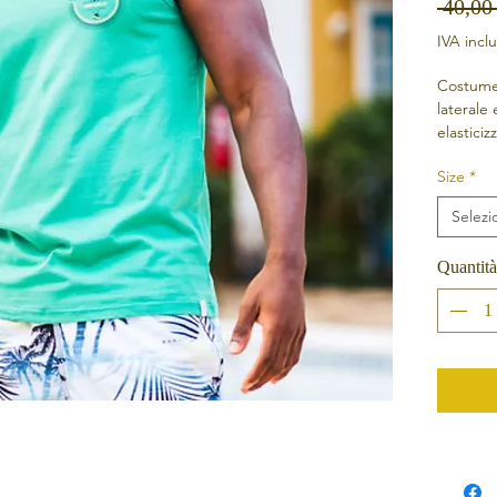
 40,00
IVA incl
Costume
laterale
elastici
con desi
Size
*
Selezi
Quantità