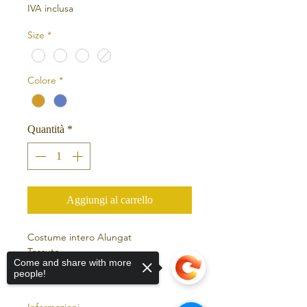
IVA inclusa
Size
*
Colore
*
Quantità
*
Aggiungi al carrello
Costume intero Alungat
Tessuto
Come and share with more
LightCO2 Biologico
people!
90% Poliamide
10% Elastan
Informazioni