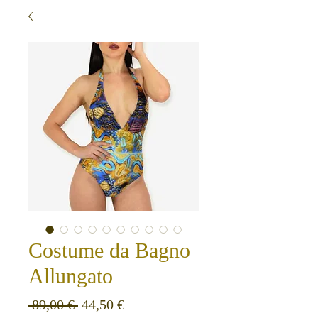
Costume da Bagno
Allungato
Prezzo regolare
Prezzo scontato
 89,00 € 
44,50 €