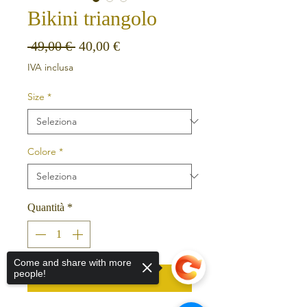
Bikini triangolo
Prezzo regolare
Prezzo scontato
 49,00 € 
40,00 €
IVA inclusa
Size
*
Colore
*
Quantità
*
Come and share with more
people!
Aggiungi al carrello