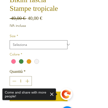
Stampe tropicale
Prezzo regolare
Prezzo scontato
 49,00 € 
40,00 €
IVA inclusa
Size
*
Colore
*
Quantità
*
Come and share with more
Aggiungi al carrello
people!