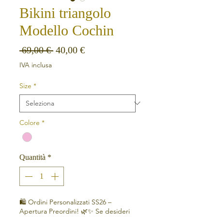
Bikini triangolo
Modello Cochin
Prezzo regolare
Prezzo scontato
 69,00 € 
40,00 €
IVA inclusa
Size
*
Colore
*
Quantità
*
🛍️ Ordini Personalizzati SS26 –
Apertura Preordini! 🌿✨ Se desideri