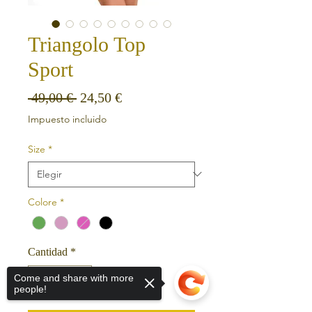
Triangolo Top
Sport
Precio
Precio de oferta
 49,00 € 
24,50 €
Impuesto incluido
Size
*
Colore
*
Cantidad
*
Come and share with more
people!