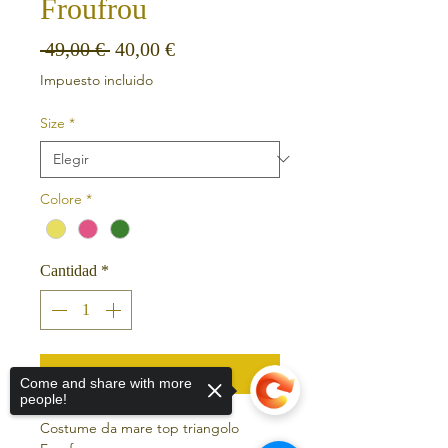
Froufrou
Precio
Precio de oferta
 49,00 € 
40,00 €
Impuesto incluido
Size
*
Colore
*
Cantidad
*
Agregar al carrito
Come and share with more
people!
Costume da mare top triangolo