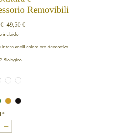
ssorio Removibili
Precio
Precio de oferta
 € 
49,50 €
 incluido
intero anelli colore oro decorativo
2 Biologico
iamide
tan
d
*