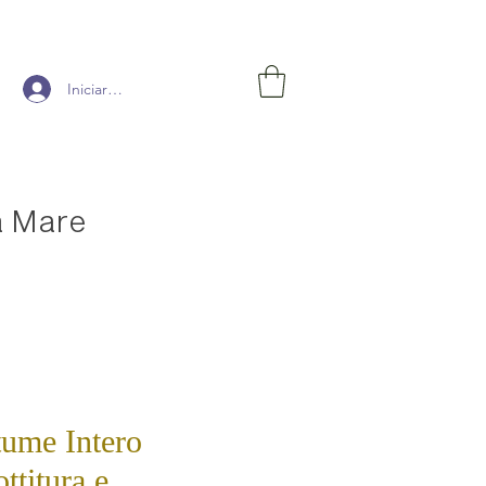
Iniciar sesión
a Mare
ume Intero
ttitura e