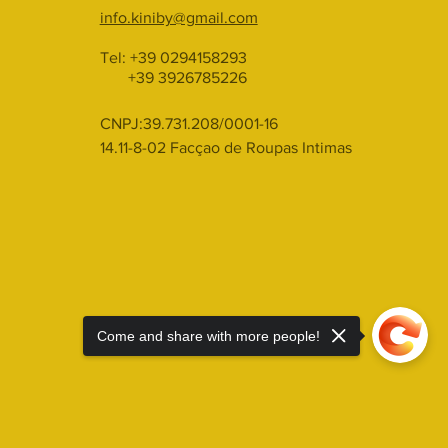
info.kiniby@gmail.com
Tel: +39 0294158293
+39 3926785226
CNPJ:39.731.208/0001-16
14.11-8-02 Facçao de Roupas Intimas
Come and share with more people!