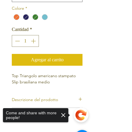
Colore
*
Cantidad
*
Agregar al carrito
Top Triangolo americano stampato
Slip brasiliana medio
Descrizione del prodotto
Compozisione Suplex
Come and share with more
Informazione
92% poliammide
people!
8% espandex
Kiniby è un marchio di costumi da
Tessuto interno Luna