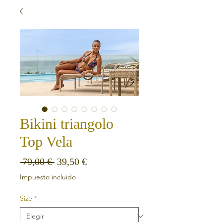
Bikini triangolo
Top Vela
Precio
Precio de oferta
 79,00 € 
39,50 €
Impuesto incluido
Size
*