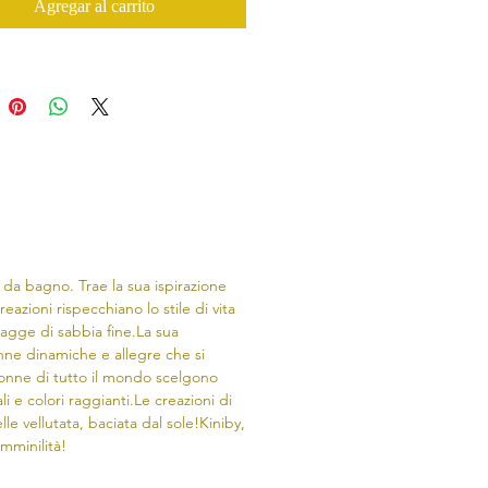
Agregar al carrito
 da bagno. Trae la sua ispirazione
reazioni rispecchiano lo stile di vita
iagge di sabbia fine.​La sua
onne dinamiche e allegre che si
nne di tutto il mondo scelgono
li e colori raggianti.Le creazioni di
lle vellutata, baciata dal sole!Kiniby,
emminilità!