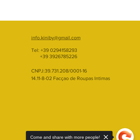
info.kiniby@gmail.com
Tel: +39 0294158293
+39 3926785226
CNPJ:39.731.208/0001-16
14.11-8-02 Facçao de Roupas Intimas
Come and share with more people!