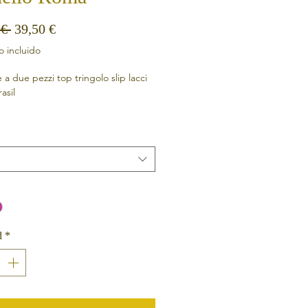
Precio
Precio de oferta
 € 
39,50 €
 incluido
a due pezzi top tringolo slip lacci
asil
iamide
tan
d
*