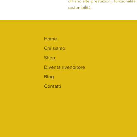
offrano alte prestazioni, funzionali
sostenibilità.
Home
Chi siamo
Shop
Diventa rivenditore
Blog
Contatti