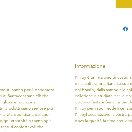
Informazione
Kiniby è un marchio di costumi
dalla cultura brasiliana.​Le sue c
essuti hanno per il benessere
del Brasile, dalla samba alle sp
essuti Santaconstancia® che
collezione è studiata per le d
igliorare la propria
godono l’estate.Sempre più do
tri prodotti siano sempre più
Kiniby per i suoi modelli sensua
r la vita quotidiana dei suoi
Kinibyl accarezzano la vostra pe
sign, creatività e tecnologia,
dove la qualità fa rima con la f
tessuti confortevoli che