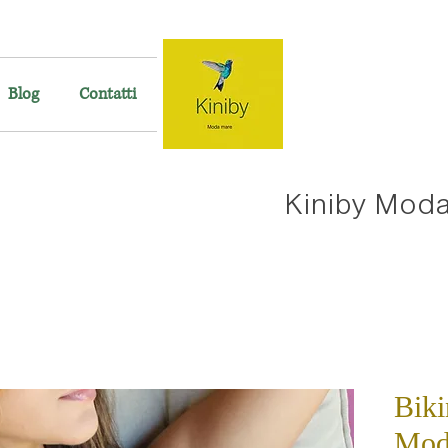
Blog
Contatti
Kiniby Mod
Biki
Mod