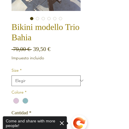
Bikini modello Trio
Bahia
Precio
Precio de oferta
 79,00 € 
39,50 €
Impuesto incluido
Size
*
Colore
*
Cantidad
*
Come and share with more
people!