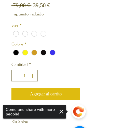
Precio
Precio de oferta
 79,00 € 
39,50 €
Impuesto incluido
Size
*
Colore
*
Cantidad
*
Agregar al carrito
Top imbottito slip con fiocco
Come and share with more
people!
Tessuti
Rib Shine
91% Poliamide